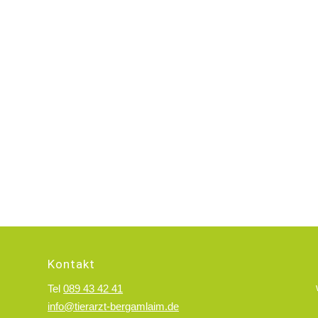
Kontakt
Tel
089 43 42 41
info@tierarzt-bergamlaim.de