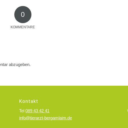
0
KOMMENTARE
ntar abzugeben.
Kontakt
Tel
089 43 42 41
info@tierarzt-bergamlaim.de